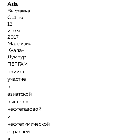
Asia
Выставка
С 11 по
13
июля
2017
Малайзия,
Куала-
Лумпур
ПЕРГАМ
примет
участие
в
азиатской
выставке
нефтегазовой
и
нефтехимической
отраслей
в