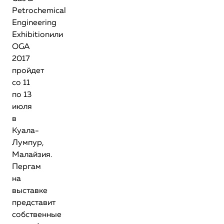
Petrochemical
Engineering
Exhibitionили
OGA
2017
пройдет
со 11
по 13
июля
в
Куала-
Лумпур,
Малайзия.
Пергам
на
выставке
представит
собственные