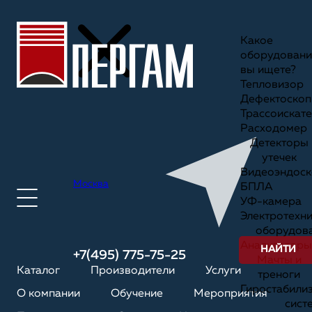
Какое
оборудовани
вы ищете?
Тепловизор
Дефектоскоп
Трассоискате
Расходомер
Детекторы
утечек
Видеоэндоск
Москва
БПЛА
УФ-камера
Электротехн
оборудов
Анализаторы
НАЙТИ
+7(495) 775-75-25
Мачты и
Каталог
Производители
Услуги
треноги
Гиростабили
О компании
Обучение
Мероприятия
сист