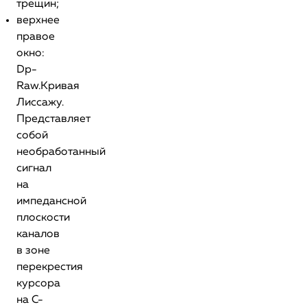
трещин;
верхнее
правое
окно:
Dp-
Raw.Кривая
Лиссажу.
Представляет
собой
необработанный
сигнал
на
импедансной
плоскости
каналов
в зоне
перекрестия
курсора
на С-