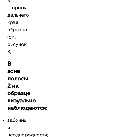
в
сторону
дальнего
края
образца
(см.
рисунок
3).
В
зоне
полосы
2 на
образце
визуально
наблюдаются:
забоины
и
неоднородности;