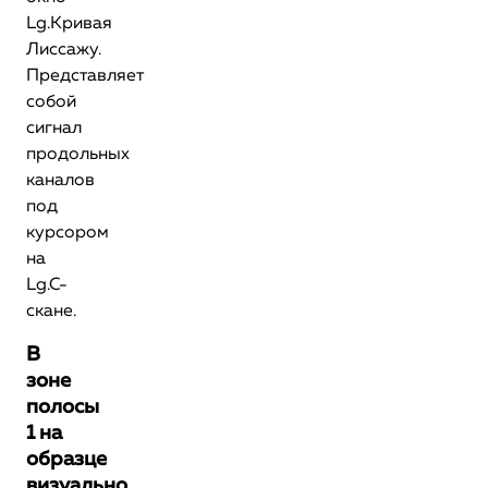
Lg.Кривая
Лиссажу.
Представляет
собой
сигнал
продольных
каналов
под
курсором
на
Lg.C-
скане.
В
зоне
полосы
1 на
образце
визуально