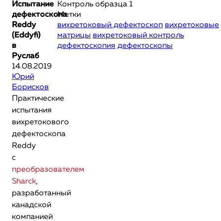
Испытание
Контроль образца 1
дефектоскопа
Метки
Reddy
вихретоковый дефектоскоп
вихретоковые
(Eddyfi)
матрицы
вихретоковый контроль
в
дефектоскопия
дефектоскопы
Руслаб
14.08.2019
Юрий
Борисков
Практические
испытания
вихретокового
дефектоскопа
Reddy
с
преобразователем
Sharck
,
разработанный
канадской
компанией