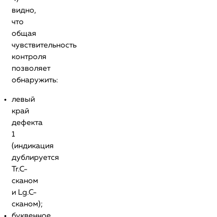
видно,
что
общая
чувствительность
контроля
позволяет
обнаружить:
левый
край
дефекта
1
(индикация
дублируется
Tr.С-
сканом
и Lg.С-
сканом);
буквенное