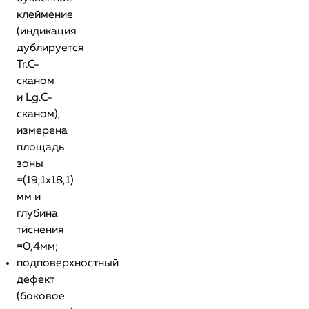
клеймение
(индикация
дублируется
Tr.С-
сканом
и Lg.С-
сканом),
измерена
площадь
зоны
≈(19,1х18,1)
мм и
глубина
тиснения
≈0,4мм;
подповерхностный
дефект
(боковое