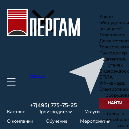
Какое
оборудовани
вы ищете?
Тепловизор
Дефектоскоп
Трассоискате
Расходомер
Детекторы
утечек
Видеоэндоск
Москва
БПЛА
УФ-камера
Электротехн
оборудов
Анализаторы
НАЙТИ
+7(495) 775-75-25
Мачты и
Каталог
Производители
Услуги
треноги
Гиростабили
О компании
Обучение
Мероприятия
сист