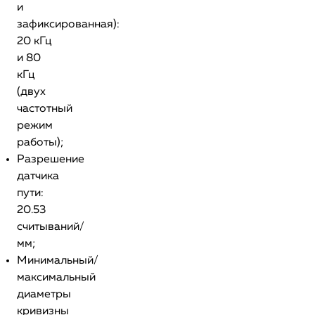
и
зафиксированная):
20 кГц
и 80
кГц
(двух
частотный
режим
работы);
Разрешение
датчика
пути:
20.53
считываний/
мм;
Минимальный/
максимальный
диаметры
кривизны