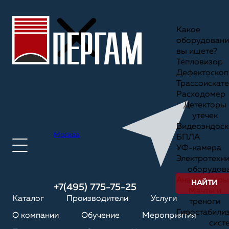
Какое
оборудовани
вы ищете?
Тепловизор
Дефектоскоп
Трассоискате
Расходомер
Детекторы
утечек
Видеоэндоск
Москва
БПЛА
УФ-камера
Электротехн
оборудов
Анализаторы
НАЙТИ
+7(495) 775-75-25
Мачты и
Каталог
Производители
Услуги
треноги
Гиростабили
О компании
Обучение
Мероприятия
сист