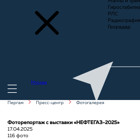
Мачты и тре
Гиростабили
РЛС
Радиографи
Георадар
Москва
Пергам
Пресс-центр
Фотогалерея
+7(495) 775-75-25
Фоторепортаж с выставки «НЕФТЕГАЗ-2025»
17.04.2025
116 фото