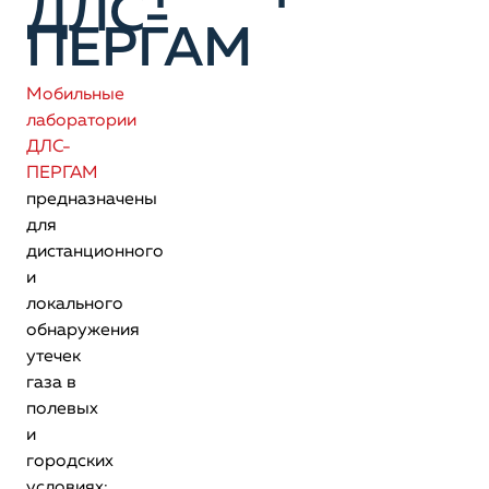
ДЛС-
ПЕРГАМ
Мобильные
лаборатории
ДЛС-
ПЕРГАМ
предназначены
для
дистанционного
и
локального
обнаружения
утечек
газа в
полевых
и
городских
условиях: