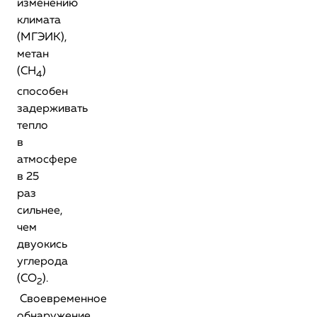
изменению
климата
(МГЭИК),
метан
(CH
)
4
способен
задерживать
тепло
в
атмосфере
в 25
раз
сильнее,
чем
двуокись
углерода
(СО
).
2
Своевременное
обнаружение