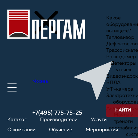
Какое
оборудовани
вы ищете?
Тепловизор
Дефектоскоп
Трассоискате
Расходомер
Детекторы
утечек
Видеоэндоск
Москва
БПЛА
УФ-камера
Электротехн
оборудов
Анализаторы
НАЙТИ
+7(495) 775-75-25
Мачты и
Каталог
Производители
Услуги
треноги
Гиростабили
О компании
Обучение
Мероприятия
сист