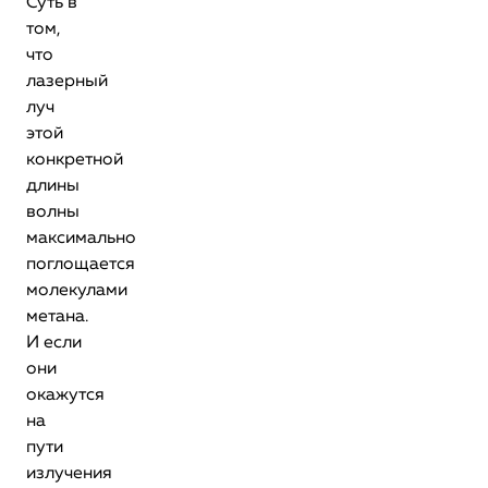
Суть в
том,
что
лазерный
луч
этой
конкретной
длины
волны
максимально
поглощается
молекулами
метана.
И если
они
окажутся
на
пути
излучения