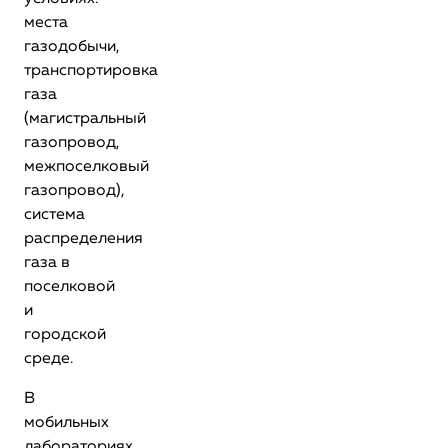
места
газодобычи,
транспортировка
газа
(магистральный
газопровод,
межпоселковый
газопровод),
система
распределения
газа в
поселковой
и
городской
среде.
В
мобильных
лабораториях