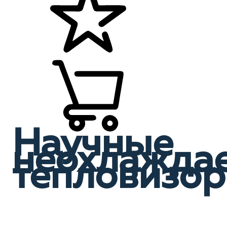
Научные
неохлажда
тепловизо