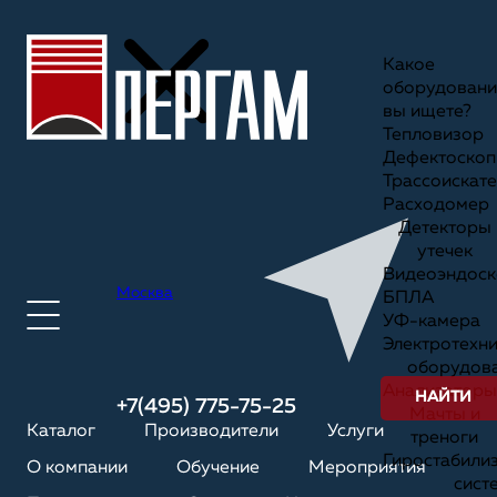
Какое
оборудовани
вы ищете?
Тепловизор
Дефектоскоп
Трассоискате
Расходомер
Детекторы
утечек
Видеоэндоск
Москва
БПЛА
УФ-камера
Электротехн
оборудов
Анализаторы
НАЙТИ
+7(495) 775-75-25
Мачты и
Каталог
Производители
Услуги
треноги
Гиростабили
О компании
Обучение
Мероприятия
сист