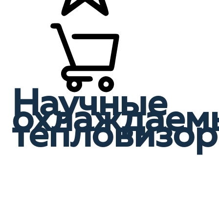
Научные
охлаждаем
тепловизо