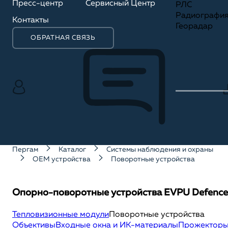
Пресс-центр
Сервисный Центр
РЛС
Радиографи
Контакты
Георадар
ОБРАТНАЯ СВЯЗЬ
Пергам
Каталог
Системы наблюдения и охраны
OEM устройства
Поворотные устройства
Опорно-поворотные устройства EVPU Defence
Тепловизионные модули
Поворотные устройства
Объективы
Входные окна и ИК-материалы
Прожектор