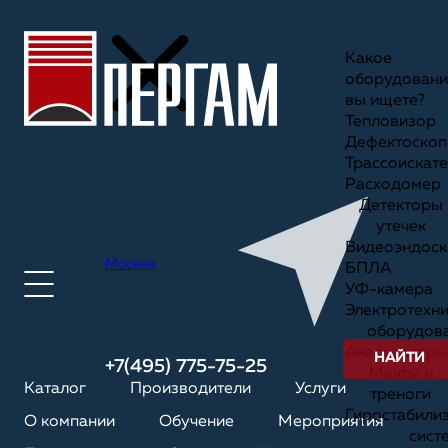
Какое
оборудовани
вы ищете?
Тепловизор
Дефектоскоп
Трассоискате
Расходомер
Детекторы
утечек
Видеоэндоск
Москва
БПЛА
УФ-камера
Электротехн
оборудов
Анализаторы
НАЙТИ
+7(495) 775-75-25
Мачты и
Каталог
Производители
Услуги
треноги
Гиростабили
О компании
Обучение
Мероприятия
сист