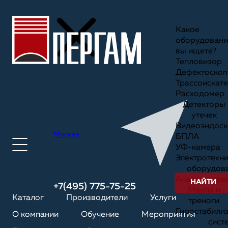
Какое
оборудовани
вы ищете?
Тепловизор
Дефектоскоп
Трассоискате
Расходомер
Детекторы
утечек
Видеоэндоск
Москва
БПЛА
УФ-камера
Электротехн
оборудов
Анализаторы
НАЙТИ
+7(495) 775-75-25
Мачты и
Каталог
Производители
Услуги
треноги
Гиростабили
О компании
Обучение
Мероприятия
сист