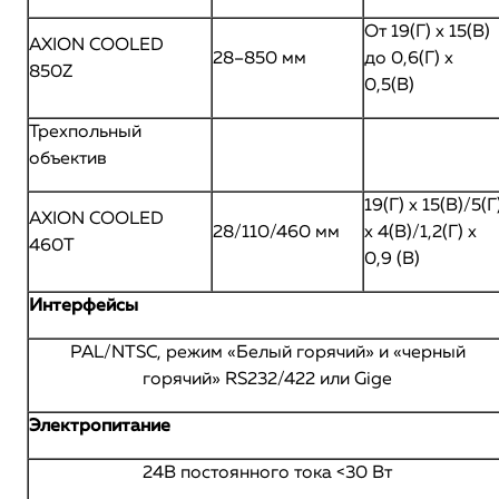
От 19(Г) х 15(В)
AXION COOLED
28–850 мм
до 0,6(Г) х
850Z
0,5(В)
Трехпольный
объектив
19(Г) х 15(В)/5(Г
AXION COOLED
28/110/460 мм
х 4(В)/1,2(Г) х
460T
0,9 (В)
Интерфейсы
PAL/NTSC, режим «Белый горячий» и «черный
горячий» RS232/422 или Gige
Электропитание
24В постоянного тока <30 Вт