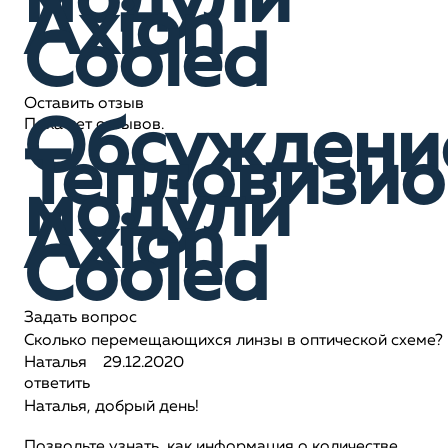
модули
Axion
Сooled
Оставить отзыв
Обсуждени
Пока нет отзывов.
Тепловизи
модули
Axion
Сooled
Задать вопрос
Сколько перемещающихся линзы в оптической схеме?
Наталья
29.12.2020
ответить
Наталья, добрый день!
Позвольте узнать, как информация о количестве