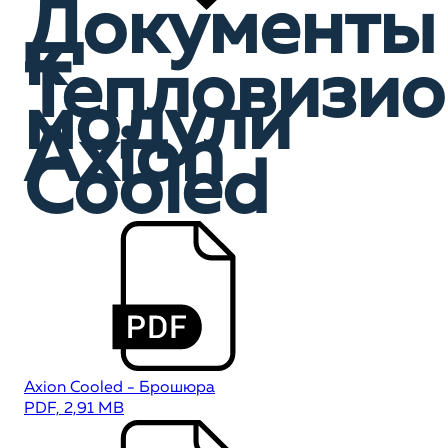
Документы
к
Тепловизи
модули
Axion
Сooled
Axion Cooled - Брошюра
PDF, 2,91 MB