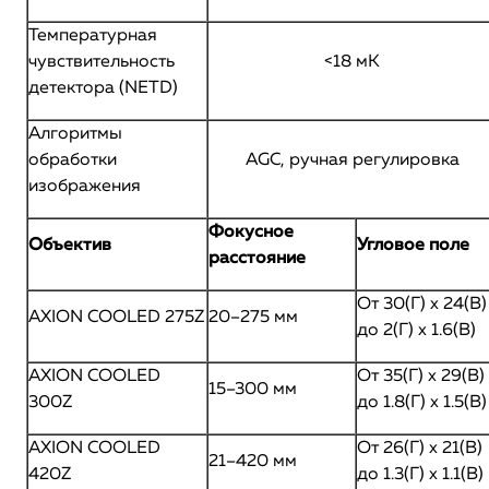
Температурная
чувствительность
<18 мК
детектора (NETD)
Алгоритмы
обработки
AGC, ручная регулировка
изображения
Фокусное
Объектив
Угловое поле
расстояние
От 30(Г) х 24(В)
AXION COOLED 275Z
20–275 мм
до 2(Г) х 1.6(В)
AXION COOLED
От 35(Г) х 29(В)
15–300 мм
300Z
до 1.8(Г) х 1.5(В)
AXION COOLED
От 26(Г) х 21(В)
21–420 мм
420Z
до 1.3(Г) х 1.1(В)