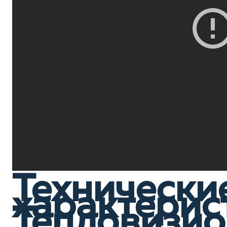
Технически
характерис
Тепловизи