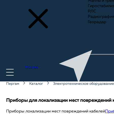
Мачты и тре
Гиростабили
РЛС
Радиографи
Георадар
Москва
Пергам
Каталог
Электротехническое оборудование
+7(495) 775-75-25
Приборы для локализации мест повреждений 
Приборы локализации мест повреждений кабелей
При