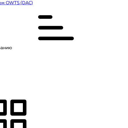
ом OWTS (DAC)
ванию