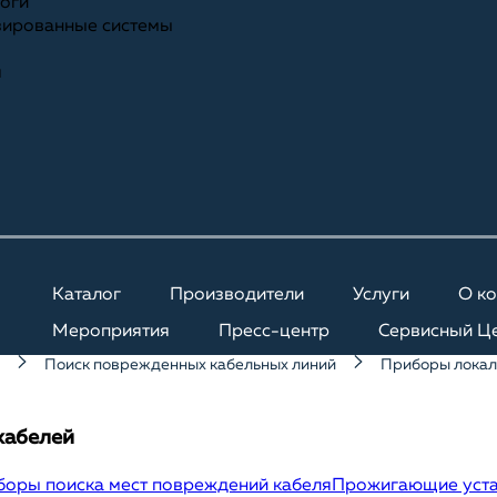
ноги
зированные системы
я
Каталог
Производители
Услуги
О к
Мероприятия
Пресс-центр
Сервисный Ц
Поиск поврежденных кабельных линий
Приборы локал
кабелей
боры поиска мест повреждений кабеля
Прожигающие уст