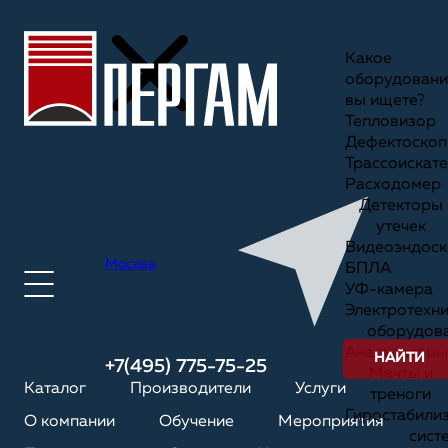
Какое
оборудовани
вы ищете?
Тепловизор
Дефектоскоп
Трассоискате
Расходомер
Детекторы
утечек
Видеоэндоск
Москва
БПЛА
УФ-камера
Электротехн
оборудов
Анализаторы
НАЙТИ
+7(495) 775-75-25
Мачты и
Каталог
Производители
Услуги
треноги
Гиростабили
О компании
Обучение
Мероприятия
сист