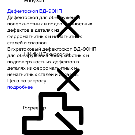
EddySun
Дефектоскоп ВД-90НП
Дефектоскоп для обнаружения
поверхностных и подповерхностных
дефектов в деталях из
ферромагнитных и немагнитных
сталей и сплавов
Вихретоковый дефектоскоп ВД-90НП
НИИИН Технологии
для обнаружения поверхностных и
подповерхностных дефектов в
деталях из ферромагнитных и
немагнитных сталей и сплавов.
Цена по запросу
подробнее
Госреестр