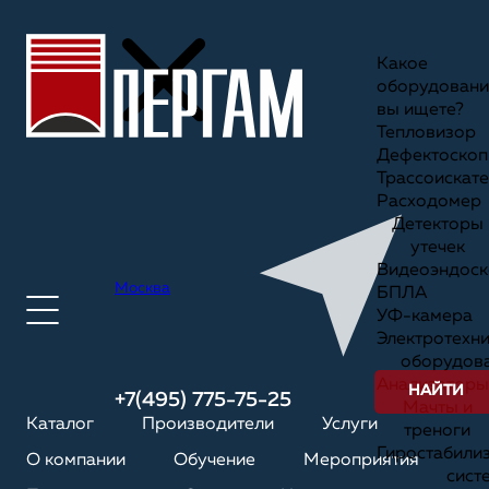
Какое
оборудовани
вы ищете?
Тепловизор
Дефектоскоп
Трассоискате
Расходомер
Детекторы
утечек
Видеоэндоск
Москва
БПЛА
УФ-камера
Электротехн
оборудов
Анализаторы
НАЙТИ
+7(495) 775-75-25
Мачты и
Каталог
Производители
Услуги
треноги
Гиростабили
О компании
Обучение
Мероприятия
сист