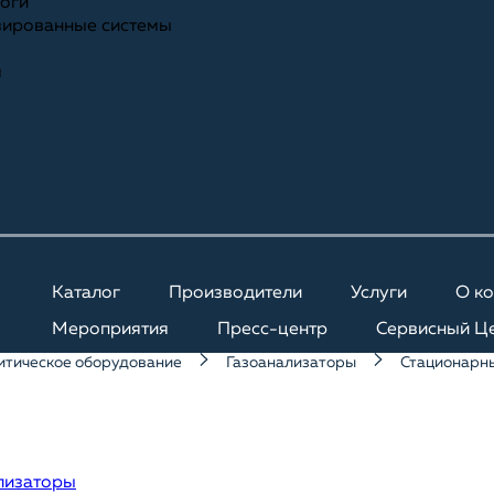
ноги
зированные системы
я
Каталог
Производители
Услуги
О к
Мероприятия
Пресс-центр
Сервисный Ц
итическое оборудование
Газоанализаторы
Стационарн
лизаторы