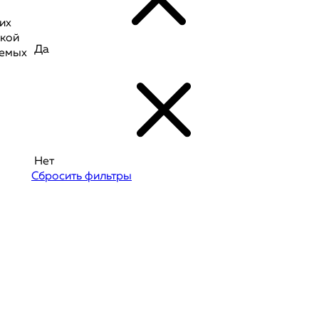
их
ской
Да
аемых
Нет
Сбросить фильтры