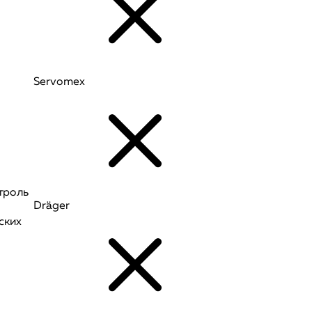
Servomex
троль
Dräger
ских