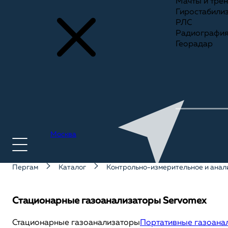
Мачты и тре
Гиростабили
РЛС
Радиографи
Георадар
Москва
Пергам
Каталог
Контрольно-измерительное и анал
+7(495) 775-75-25
Стационарные газоанализаторы Servomex
Стационарные газоанализаторы
Портативные газоана