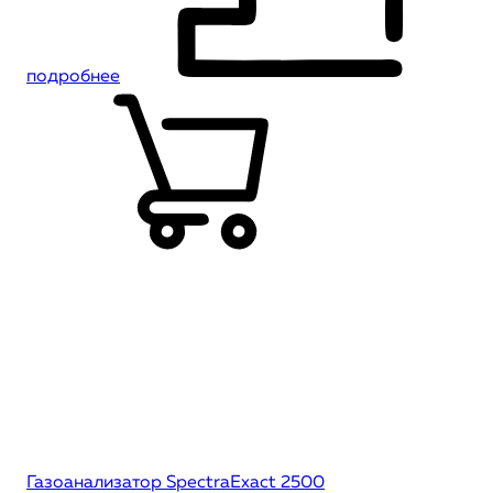
подробнее
Газоанализатор SpectraExact 2500