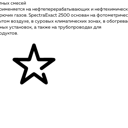
тных смесей
применяется на нефтеперерабатывающих и нефтехимическ
рючих газов. SpectraExact 2500 основан на фотометриче
ытом воздухе, в суровых климатических зонах, в обогрев
ых установок, а также на трубопроводах для
одуктов.