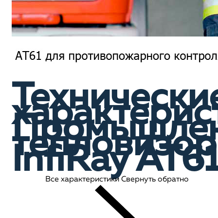
Технически
характерис
Промышле
тепловизор
InfiRay AT6
Все характеристики
Свернуть обратно