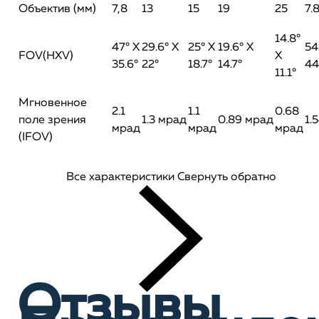
Объектив (мм)
7,8
13
15
19
25
7.
14.8°
47° X
29.6° X
25° X
19.6° X
54
FOV(HXV)
X
35.6°
22°
18.7°
14.7°
44
11.1°
Мгновенное
2.1
1.1
0.68
поле зрения
1.3 мрад
0.89 мрад
1.
мрад
мрад
мрад
(IFOV)
Все характеристики
Свернуть обратно
Отзывы