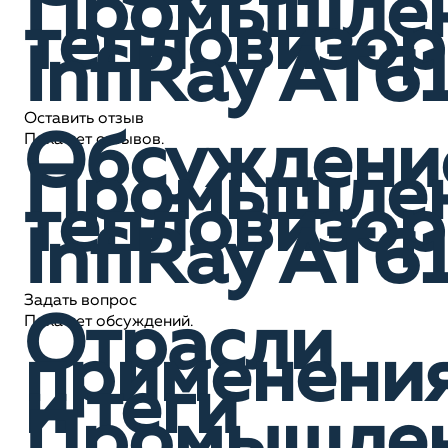
Промышле
тепловизор
InfiRay AT6
Оставить отзыв
Обсуждени
Пока нет отзывов.
Промышле
тепловизор
InfiRay AT6
Задать вопрос
Отрасли
Пока нет обсуждений.
применени
и теги
Промышле