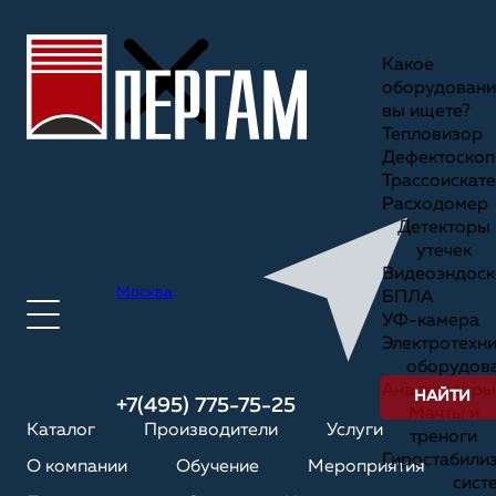
Какое
оборудовани
вы ищете?
Тепловизор
Дефектоскоп
Трассоискате
Расходомер
Детекторы
утечек
Видеоэндоск
Москва
БПЛА
УФ-камера
Электротехн
оборудов
Анализаторы
НАЙТИ
+7(495) 775-75-25
Мачты и
Каталог
Производители
Услуги
треноги
Гиростабили
О компании
Обучение
Мероприятия
сист