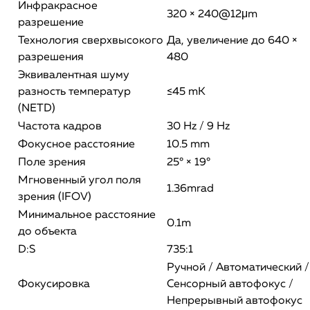
Инфракрасное
320 × 240@12μm
разрешение
Технология сверхвысокого
Да, увеличение до 640 ×
разрешения
480
Эквивалентная шуму
разность температур
≤45 mK
(NETD)
Частота кадров
30 Hz / 9 Hz
Фокусное расстояние
10.5 mm
Поле зрения
25° × 19°
Мгновенный угол поля
1.36mrad
зрения (IFOV)
Минимальное расстояние
0.1m
до объекта
D:S
735:1
Ручной / Автоматический /
Фокусировка
Сенсорный автофокус /
Непрерывный автофокус