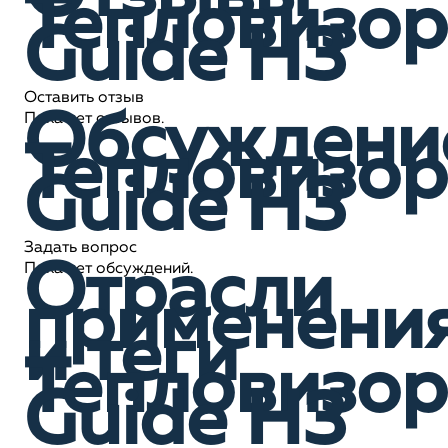
Тепловизор
Guide H3
Оставить отзыв
Обсуждени
Пока нет отзывов.
Тепловизор
Guide H3
Задать вопрос
Отрасли
Пока нет обсуждений.
применени
и теги
Тепловизор
Guide H3