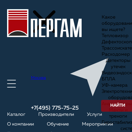
Какое
оборудовани
вы ищете?
Тепловизор
Дефектоскоп
Трассоискате
Расходомер
Детекторы
утечек
Видеоэндоск
Москва
БПЛА
УФ-камера
Электротехн
оборудов
Анализаторы
НАЙТИ
+7(495) 775-75-25
Мачты и
Каталог
Производители
Услуги
треноги
Гиростабили
О компании
Обучение
Мероприятия
сист