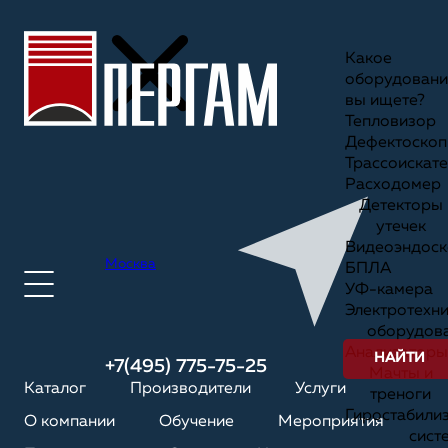
Какое
оборудовани
вы ищете?
Тепловизор
Дефектоскоп
Трассоискате
Расходомер
Детекторы
утечек
Видеоэндоск
Москва
БПЛА
УФ-камера
Электротехн
оборудов
Анализаторы
НАЙТИ
+7(495) 775-75-25
Мачты и
Каталог
Производители
Услуги
треноги
Гиростабили
О компании
Обучение
Мероприятия
сист