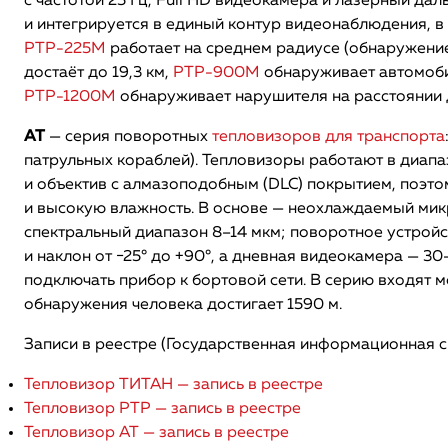
с частотой 25 Гц, Full HD видеокамера и лазерный да
и интегрируется в единый контур видеонаблюдения, в т
РТР-225М
работает на среднем радиусе (обнаружение 
достаёт до 19,3 км,
РТР-900М
обнаруживает автомобил
РТР-1200М
обнаруживает нарушителя на расстоянии д
АТ
— серия поворотных
тепловизоров для транспорта
патрульных кораблей). Тепловизоры работают в диапаз
и объектив с алмазоподобным (DLC) покрытием, поэт
и высокую влажность. В основе — неохлаждаемый мик
спектральный диапазон 8–14 мкм; поворотное устройс
и наклон от −25° до +90°, а дневная видеокамера — 30
подключать прибор к бортовой сети. В серию входят мо
обнаружения человека достигает 1590 м.
Записи в реестре (Государственная информационная 
Тепловизор ТИТАН — запись в реестре
Тепловизор РТР — запись в реестре
Тепловизор АТ — запись в реестре