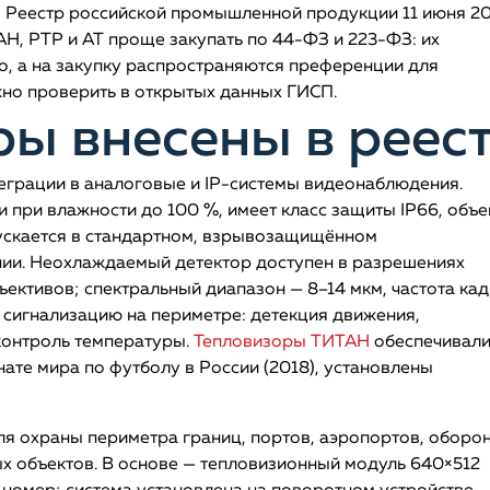
в Реестр российской промышленной продукции 11 июня 2
ТАН, РТР и АТ проще закупать по 44-ФЗ и 223-ФЗ: их
, а на закупку распространяются преференции для
жно проверить в открытых данных ГИСП.
ры внесены в реес
еграции в аналоговые и IP-системы видеонаблюдения.
и при влажности до 100 %, имеет класс защиты IP66, объе
ускается в стандартном, взрывозащищённом
нии. Неохлаждаемый детектор доступен в разрешениях
ъективов; спектральный диапазон — 8–14 мкм, частота ка
 сигнализацию на периметре: детекция движения,
контроль температуры.
Тепловизоры ТИТАН
обеспечивал
нате мира по футболу в России (2018), установлены
ля охраны периметра границ, портов, аэропортов, оборо
х объектов. В основе — тепловизионный модуль 640×512