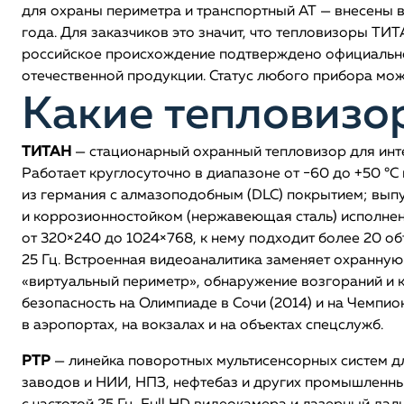
для охраны периметра и транспортный АТ — внесены 
года. Для заказчиков это значит, что тепловизоры ТИ
российское происхождение подтверждено официально
отечественной продукции. Статус любого прибора мо
Какие тепловизо
ТИТАН
— стационарный охранный тепловизор для инт
Работает круглосуточно в диапазоне от −60 до +50 °C 
из германия с алмазоподобным (DLC) покрытием; вып
и коррозионностойком (нержавеющая сталь) исполне
от 320×240 до 1024×768, к нему подходит более 20 об
25 Гц. Встроенная видеоаналитика заменяет охранную
«виртуальный периметр», обнаружение возгораний и 
безопасность на Олимпиаде в Сочи (2014) и на Чемпио
в аэропортах, на вокзалах и на объектах спецслужб.
РТР
— линейка поворотных мультисенсорных систем д
заводов и НИИ, НПЗ, нефтебаз и других промышленны