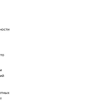
ности
это
и
тий
ртных
т