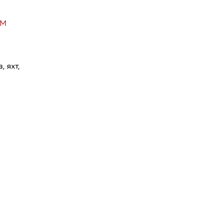
0М
, яхт,