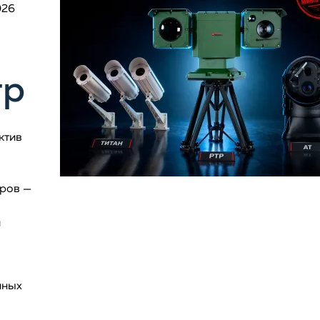
026
тр
ктив
дров —
и
нных