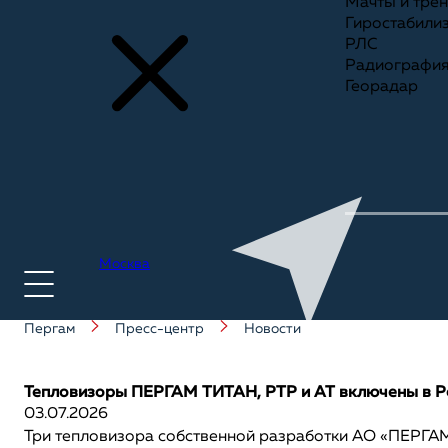
Мачты и тре
Гиростабили
РЛС
Радиографи
Георадар
Москва
Пергам
Пресс-центр
Новости
+7(495) 775-75-25
Тепловизоры ПЕРГАМ ТИТАН, РТР и АТ включены в Р
03.07.2026
Три тепловизора собственной разработки АО «ПЕР