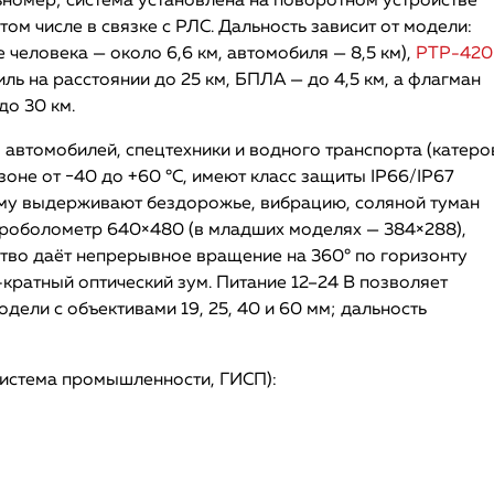
льномер; система установлена на поворотном устройстве
ом числе в связке с РЛС. Дальность зависит от модели:
человека — около 6,6 км, автомобиля — 8,5 км),
РТР-42
ь на расстоянии до 25 км, БПЛА — до 4,5 км, а флагман
о 30 км.
: автомобилей, спецтехники и водного транспорта (катеров
оне от −40 до +60 °C, имеют класс защиты IP66/IP67
ому выдерживают бездорожье, вибрацию, соляной туман
роболометр 640×480 (в младших моделях — 384×288),
тво даёт непрерывное вращение на 360° по горизонту
-кратный оптический зум. Питание 12–24 В позволяет
дели с объективами 19, 25, 40 и 60 мм; дальность
система промышленности, ГИСП):