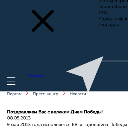
Мачты и тре
Гиростабили
РЛС
Радиографи
Георадар
Москва
Пергам
Пресс-центр
Новости
+7(495) 775-75-25
Поздравляем Вас с великим Днем Победы!
08.05.2013
9 мая 2013 года исполняется 68-я годовщина Победы