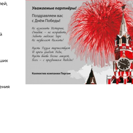
лей,
й
дших
ения