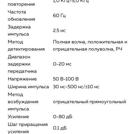
1,0 КГц-5,0 КГц
повторения
Частота
60 Гц
обновления
Задержка
2.5 нс
импульса
Метод
Полная волна, положительная и
детектирования
отрицательная полуволна, РЧ
Диапазон
задержки
0-20 мс
передатчика
Напряжение
50 В-100 В
Ширина импульса
30 нс-500 нс/≤10 нс
Метод
возбуждения
отрицательный прямоугольный
импульса
Усиление
0-80 дБ
Шаг приращения
0.1 дБ
усиления