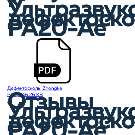
к
Ультразвук
дефектоск
PA20-Ae
Дефектоскопы Zhongke
Отзывы
PDF, 346,26 KB
Ультразвук
дефектоск
PA20-Ae