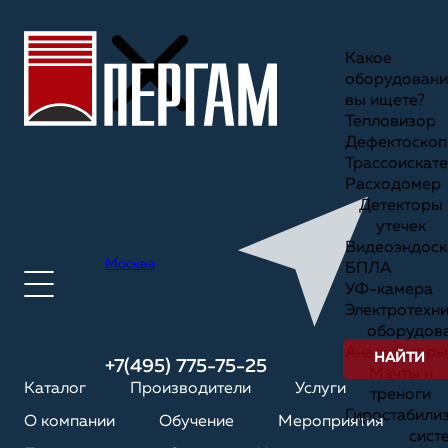
Какое
оборудовани
вы ищете?
Тепловизор
Дефектоскоп
Трассоискате
Расходомер
Детекторы
утечек
Видеоэндоск
Москва
БПЛА
УФ-камера
Электротехн
оборудов
Анализаторы
НАЙТИ
+7(495) 775-75-25
Мачты и
Каталог
Производители
Услуги
треноги
Гиростабили
О компании
Обучение
Мероприятия
сист