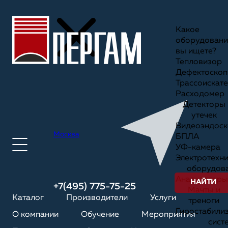
Какое
оборудовани
вы ищете?
Тепловизор
Дефектоскоп
Трассоискате
Расходомер
Детекторы
утечек
Видеоэндоск
Москва
БПЛА
УФ-камера
Электротехн
оборудов
Анализаторы
НАЙТИ
+7(495) 775-75-25
Мачты и
Каталог
Производители
Услуги
треноги
Гиростабили
О компании
Обучение
Мероприятия
сист