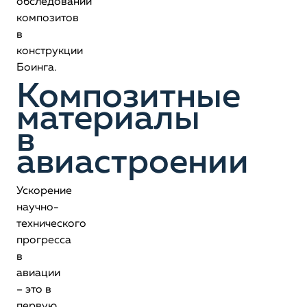
обследовании
композитов
в
конструкции
Боинга.
Композитные
материалы
в
авиастроении
Ускорение
научно-
технического
прогресса
в
авиации
– это в
первую