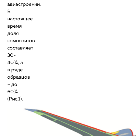
авиастроении.
В
настоящее
время
доля
композитов
составляет
30-
40%, а
в ряде
образцов
– до
60%
(Рис.1).