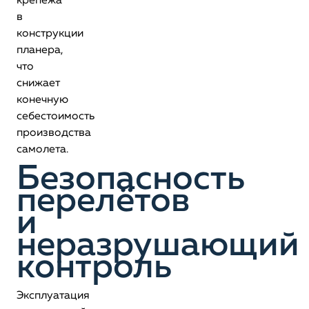
крепежа
в
конструкции
планера,
что
снижает
конечную
себестоимость
производства
самолета.
Безопасность
перелётов
и
неразрушающий
контроль
Эксплуатация