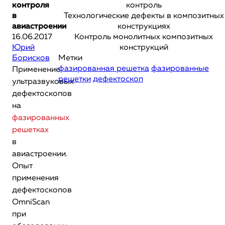
контроля
контроль
в
Технологические дефекты в композитных
авиастроении
конструкциях
16.06.2017
Контроль монолитных композитных
Юрий
конструкций
Борисков
Метки
фазированная решетка
фазированные
Применение
решетки
дефектоскоп
ультразвуковых
дефектоскопов
на
фазированных
решетках
в
авиастроении.
Опыт
применения
дефектоскопов
OmniScan
при