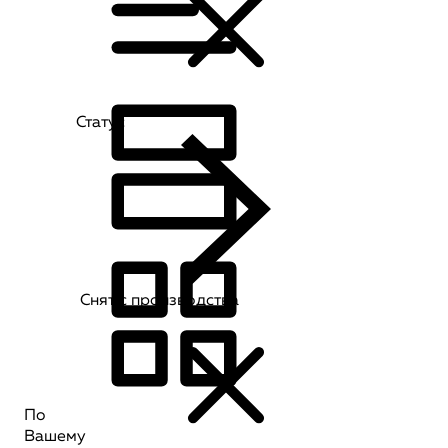
Статус
Снят с производства
По
Вашему