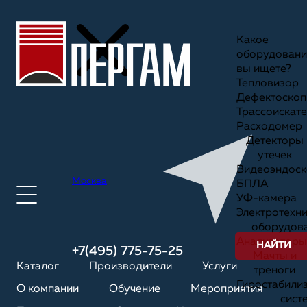
Какое
оборудовани
вы ищете?
Тепловизор
Дефектоскоп
Трассоискате
Расходомер
Детекторы
утечек
Видеоэндоск
Москва
БПЛА
УФ-камера
Электротехн
оборудов
Анализаторы
НАЙТИ
+7(495) 775-75-25
Мачты и
Каталог
Производители
Услуги
треноги
Гиростабили
О компании
Обучение
Мероприятия
сист