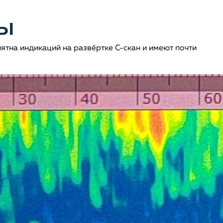
лы
тна индикаций на развёртке С-скан и имеют почти