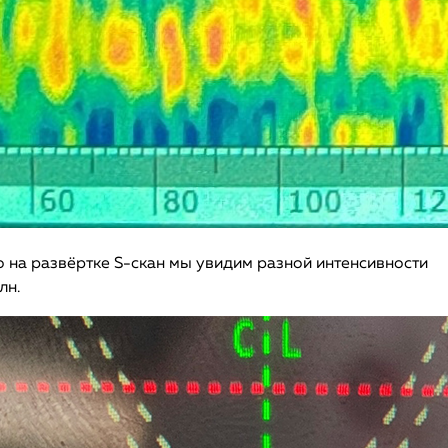
о на развёртке S-скан мы увидим разной интенсивности
лн.