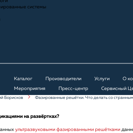
ноги
зированные системы
я
Каталог
Производители
Услуги
О к
Мероприятия
Пресс-центр
Сервисный Ц
й Борисков
Фазированные решётки. Что делать со странным
икациями на развёртках?
бранных
ультразвуковыми фазированными решётками
данн