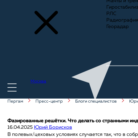
Мачты и тре
Гиростабили
РЛС
Радиографи
Георадар
Москва
Пергам
Пресс-центр
Блоги специалистов
Юри
+7(495) 775-75-25
Фазированные решётки. Что делать со странными инд
16.04.2025
Юрий Борисков
В полевых/цеховых условиях случается так, что в со