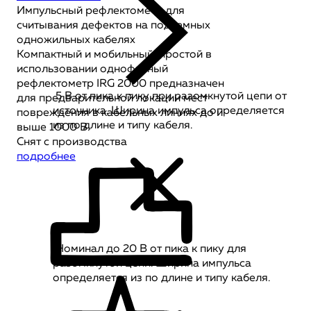
Импульсный рефлектометр для
считывания дефектов на подземных
одножильных кабелях
Компактный и мобильный, простой в
использовании однофазный
рефлектометр IRG 2000 предназначен
5 В от пика к пику при разомкнутой цепи от
для предварительной локации мест
источника. Ширина импульса определяется
повреждения в кабельных линиях до и
из по длине и типу кабеля.
выше 1000 В.
Снят с производства
подробнее
Номинал до 20 В от пика к пику для
разомкнутой цепи. Ширина импульса
определяется из по длине и типу кабеля.