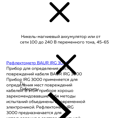
Никель-магниевый аккумулятор или от
сети 100 до 240 В переменного тока, 45-65
Рефлектометр BAUR IRG 3000
Прибор для определения мест
повреждений кабеля BAUR IRG 3000
Прибор IRG 3000 применяется для
Гц.
определения мест повреждений
Габариты
кабелей. В этом приборе хорошо
зарекомендовавшие себя методы
испытаний объединены с современной
электроникой. Рефлектометр IRG
3000 предназначается для