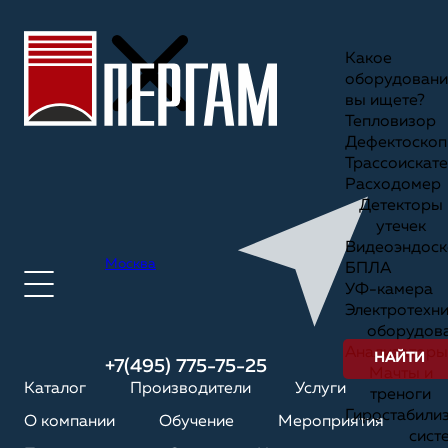
Какое
оборудовани
вы ищете?
Тепловизор
Дефектоскоп
Трассоискате
Расходомер
Детекторы
утечек
Видеоэндоск
Москва
БПЛА
УФ-камера
Электротехн
оборудов
Анализаторы
НАЙТИ
+7(495) 775-75-25
Мачты и
Каталог
Производители
Услуги
треноги
Гиростабили
О компании
Обучение
Мероприятия
сист